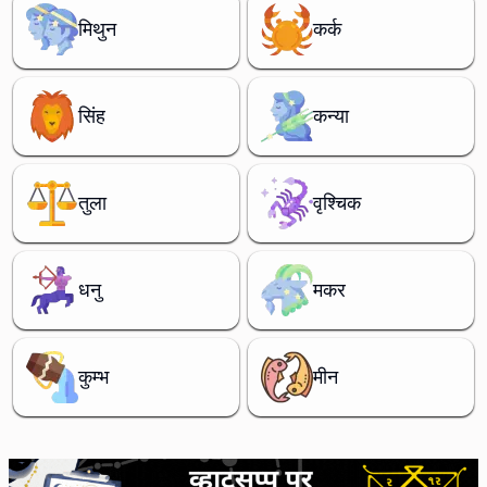
मिथुन
कर्क
सिंह
कन्या
तुला
वृश्चिक
धनु
मकर
कुम्भ
मीन