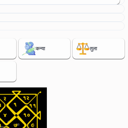
कन्या
तुला