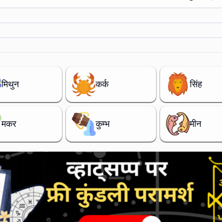
मिथुन
कर्क
सिंह
मकर
कुम्भ
मीन