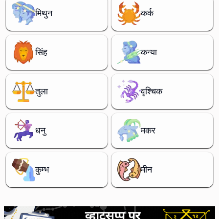
मिथुन
कर्क
सिंह
कन्या
तुला
वृश्चिक
धनु
मकर
कुम्भ
मीन