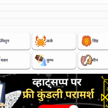
मिथुन
कर्क
सिंह
मकर
कुम्भ
मीन