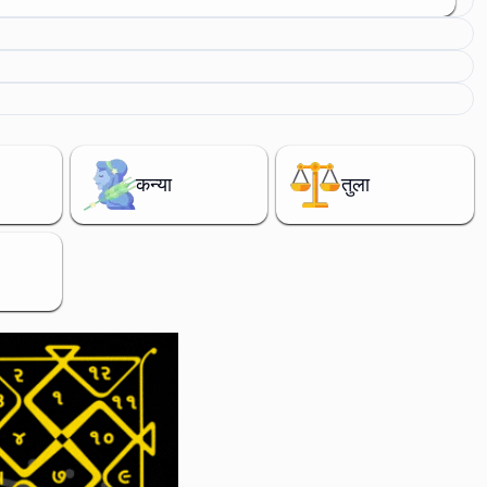
कन्या
तुला