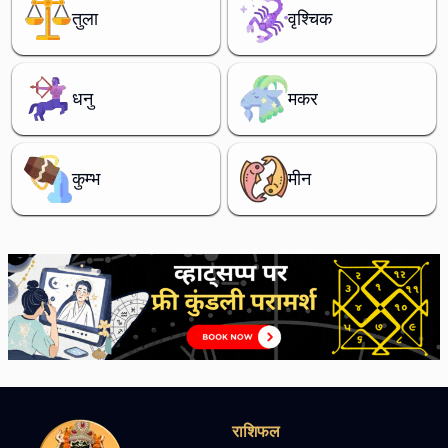
तुला
वृश्चिक
धनु
मकर
कुम्भ
मीन
राशिफल