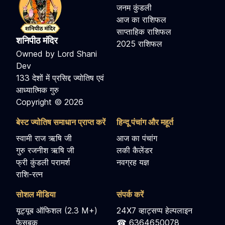
जनम कुंडली
आज का राशिफल
साप्ताहिक राशिफल
शनिपीठ मंदिर
2025 राशिफल
Owned by Lord Shani
Dev
133 देशों में प्रसिद्द ज्योतिष एवं
आध्यात्मिक गुरु
Copyright © 2026
बेस्ट ज्योतिष समाधान प्राप्त करें
हिन्दू पंचांग और महूर्त
स्वामी राज ऋषि जी
आज का पंचांग
गुरु रजनीश ऋषि जी
लकी कैलेंडर
फ्री कुंडली परामर्श
नवग्रह यज्ञ
राशि-रत्न
सोशल मीडिया
संपर्क करें
यूट्यूब ऑफिशल (2.3 M+)
24X7 व्हाट्सप्प हेल्पलाइन
फेसबुक
☎ 6364650078