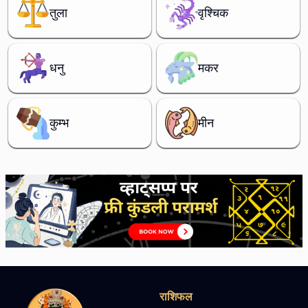
तुला
वृश्चिक
धनु
मकर
कुम्भ
मीन
राशिफल