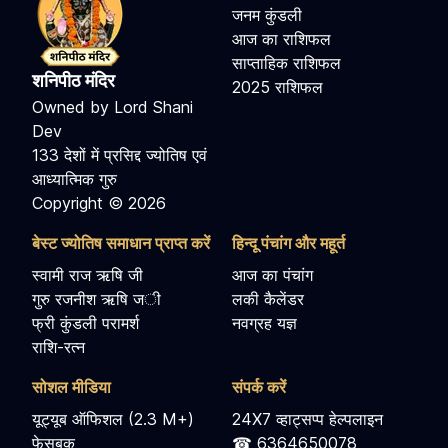
जनम कुंडली
आज का राशिफल
साप्ताहिक राशिफल
शनिपीठ मंदिर
2025 राशिफल
Owned by Lord Shani
Dev
133 देशों में प्रसिद्द ज्योतिष एवं
आध्यात्मिक गुरु
Copyright © 2026
बेस्ट ज्योतिष समाधान प्राप्त करें
हिन्दू पंचांग और महूर्त
स्वामी राज ऋषि जी
आज का पंचांग
गुरु रजनीश ऋषि जी
लकी कैलेंडर
फ्री कुंडली परामर्श
नवग्रह यज्ञ
राशि-रत्न
सोशल मीडिया
संपर्क करें
यूट्यूब ऑफिशल (2.3 M+)
24X7 व्हाट्सप्प हेल्पलाइन
फेसबुक
☎ 6364650078