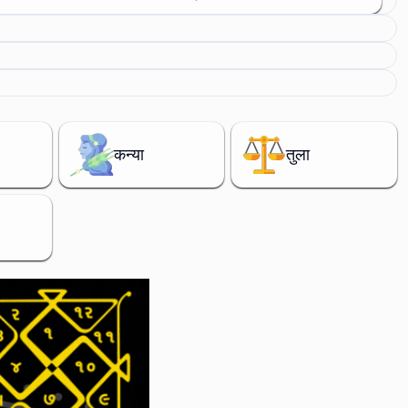
कन्या
तुला