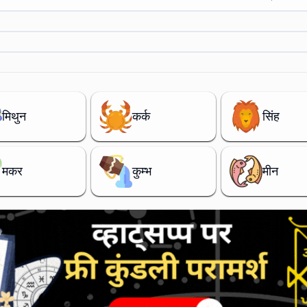
मिथुन
कर्क
सिंह
मकर
कुम्भ
मीन