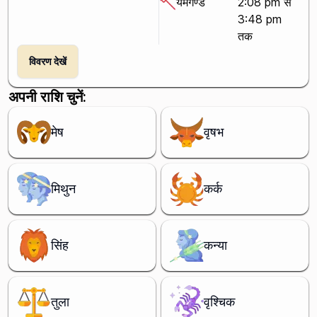
यमगण्ड
2:08 pm से
3:48 pm
तक
विवरण देखें
अपनी राशि चुनें:
मेष
वृषभ
मिथुन
कर्क
सिंह
कन्या
तुला
वृश्चिक