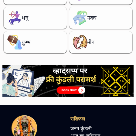
धनु
मकर
कुम्भ
मीन
राशिफल
जनम कुंडली
आज का राशिफल