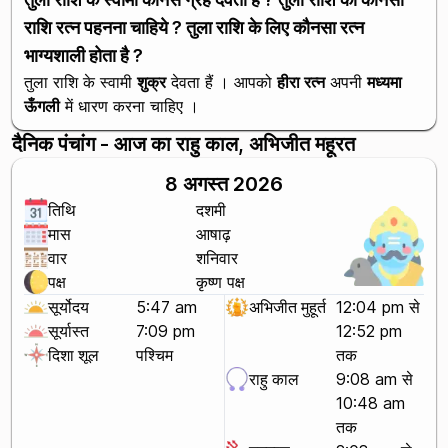
राशि रत्न पहनना चाहिये ? तुला राशि के लिए कौनसा रत्न
भाग्यशाली होता है ?
तुला राशि के स्वामी
शुक्र
देवता हैं । आपको
हीरा रत्न
अपनी
मध्यमा
ऊँगली
में धारण करना चाहिए ।
दैनिक पंचांग - आज का राहु काल, अभिजीत महूरत
8 अगस्त 2026
तिथि
दशमी
मास
आषाढ़
वार
शनिवार
पक्ष
कृष्ण पक्ष
सूर्योदय
5:47 am
अभिजीत मुहूर्त
12:04 pm से
सूर्यास्त
7:09 pm
12:52 pm
दिशा शूल
पश्चिम
तक
राहु काल
9:08 am से
10:48 am
तक