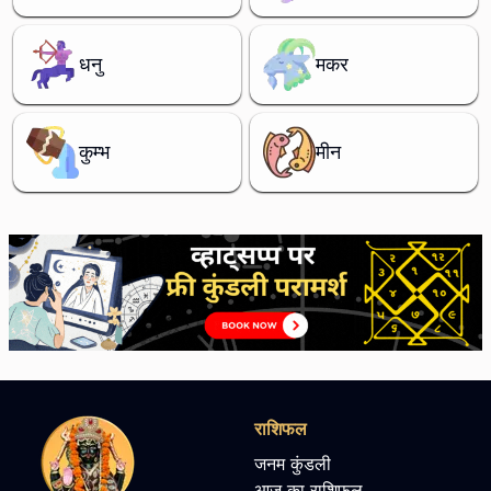
धनु
मकर
कुम्भ
मीन
राशिफल
जनम कुंडली
आज का राशिफल