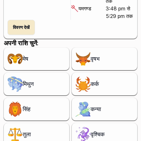
तक
यमगण्ड
3:48 pm से
5:29 pm तक
विवरण देखें
अपनी राशि चुनें:
मेष
वृषभ
मिथुन
कर्क
सिंह
कन्या
तुला
वृश्चिक