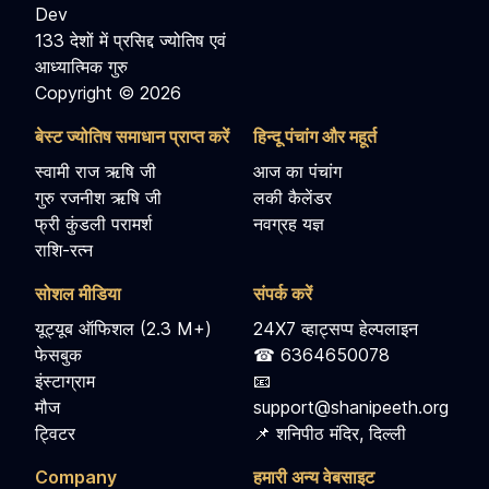
Dev
133 देशों में प्रसिद्द ज्योतिष एवं
आध्यात्मिक गुरु
Copyright © 2026
बेस्ट ज्योतिष समाधान प्राप्त करें
हिन्दू पंचांग और महूर्त
स्वामी राज ऋषि जी
आज का पंचांग
गुरु रजनीश ऋषि जी
लकी कैलेंडर
फ्री कुंडली परामर्श
नवग्रह यज्ञ
राशि-रत्न
सोशल मीडिया
संपर्क करें
यूट्यूब ऑफिशल (2.3 M+)
24X7 व्हाट्सप्प हेल्पलाइन
फेसबुक
☎ 6364650078
इंस्टाग्राम
📧
मौज
support@shanipeeth.org
ट्विटर
📌 शनिपीठ मंदिर, दिल्ली
Company
हमारी अन्य वेबसाइट