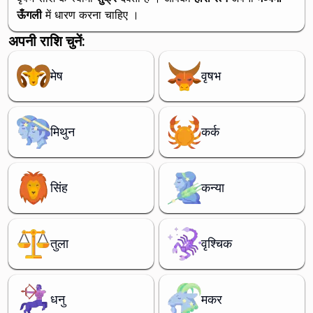
ऊँगली
में धारण करना चाहिए ।
अपनी राशि चुनें:
मेष
वृषभ
मिथुन
कर्क
सिंह
कन्या
तुला
वृश्चिक
धनु
मकर