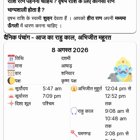
राशि रत्न पहनना चाहिये ? वृषभ राशि के लिए कौनसा रत्न
भाग्यशाली होता है ?
वृषभ राशि के स्वामी
शुक्र
देवता हैं । आपको
हीरा रत्न
अपनी
मध्यमा
ऊँगली
में धारण करना चाहिए ।
दैनिक पंचांग - आज का राहु काल, अभिजीत महूरत
8 अगस्त 2026
तिथि
दशमी
मास
आषाढ़
वार
शनिवार
पक्ष
कृष्ण पक्ष
सूर्योदय
5:47 am
अभिजीत मुहूर्त
12:04 pm से
सूर्यास्त
7:09 pm
12:52 pm
दिशा शूल
पश्चिम
तक
राहु काल
9:08 am से
10:48 am
तक
यमगण्ड
2:08 pm से