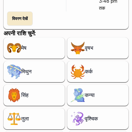
3:48 pm
तक
विवरण देखें
अपनी राशि चुनें:
मेष
वृषभ
मिथुन
कर्क
सिंह
कन्या
तुला
वृश्चिक