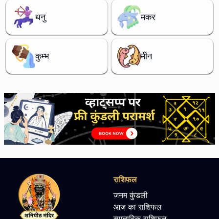
धनु
मकर
कुम्भ
मीन
राशिफल
जनम कुंडली
आज का राशिफल
साप्ताहिक राशिफल