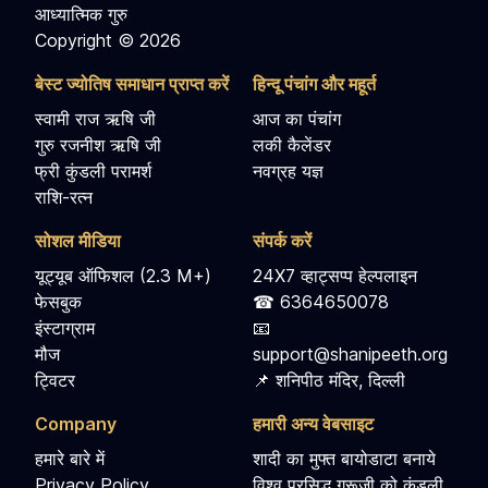
आध्यात्मिक गुरु
Copyright © 2026
बेस्ट ज्योतिष समाधान प्राप्त करें
हिन्दू पंचांग और महूर्त
स्वामी राज ऋषि जी
आज का पंचांग
गुरु रजनीश ऋषि जी
लकी कैलेंडर
फ्री कुंडली परामर्श
नवग्रह यज्ञ
राशि-रत्न
सोशल मीडिया
संपर्क करें
यूट्यूब ऑफिशल (2.3 M+)
24X7 व्हाट्सप्प हेल्पलाइन
फेसबुक
☎ 6364650078
इंस्टाग्राम
📧
मौज
support@shanipeeth.org
ट्विटर
📌 शनिपीठ मंदिर, दिल्ली
Company
हमारी अन्य वेबसाइट
हमारे बारे में
शादी का मुफ्त बायोडाटा बनाये
Privacy Policy
विश्व प्रसिद्ध गुरूजी को कुंडली