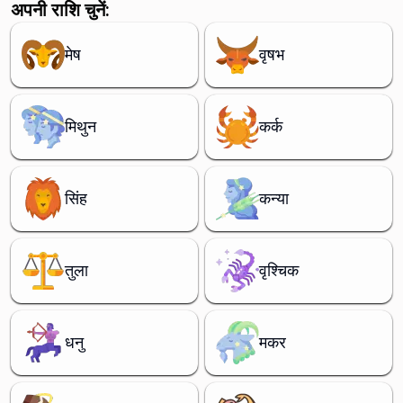
अपनी राशि चुनें:
मेष
वृषभ
मिथुन
कर्क
सिंह
कन्या
तुला
वृश्चिक
धनु
मकर