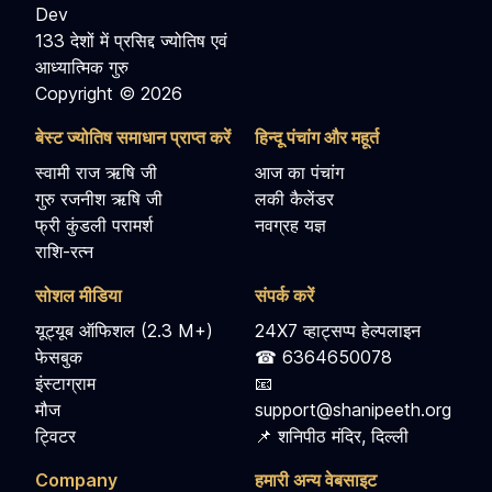
Dev
133 देशों में प्रसिद्द ज्योतिष एवं
आध्यात्मिक गुरु
Copyright © 2026
बेस्ट ज्योतिष समाधान प्राप्त करें
हिन्दू पंचांग और महूर्त
स्वामी राज ऋषि जी
आज का पंचांग
गुरु रजनीश ऋषि जी
लकी कैलेंडर
फ्री कुंडली परामर्श
नवग्रह यज्ञ
राशि-रत्न
सोशल मीडिया
संपर्क करें
यूट्यूब ऑफिशल (2.3 M+)
24X7 व्हाट्सप्प हेल्पलाइन
फेसबुक
☎ 6364650078
इंस्टाग्राम
📧
मौज
support@shanipeeth.org
ट्विटर
📌 शनिपीठ मंदिर, दिल्ली
Company
हमारी अन्य वेबसाइट