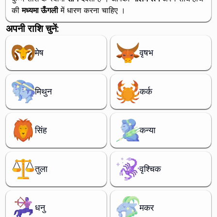
की
मध्यमा ऊँगली
में धारण करना चाहिए ।
अपनी राशि चुनें:
मेष
वृषभ
मिथुन
कर्क
सिंह
कन्या
तुला
वृश्चिक
धनु
मकर